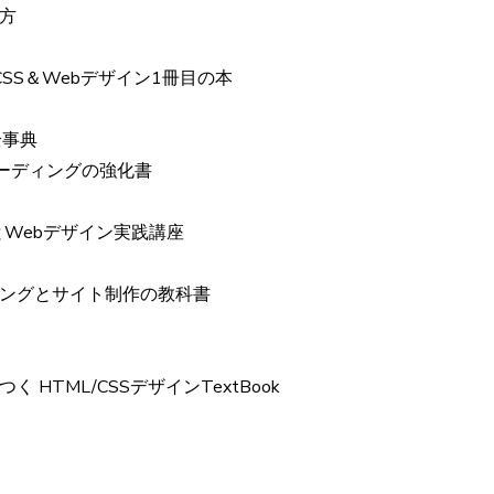
り方
CSS＆Webデザイン1冊目の本
全事典
コーディングの強化書
とWebデザイン実践講座
゙ィングとサイト制作の教科書
TML/CSSデザインTextBook