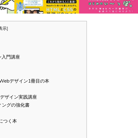
表示
]
ン入門講座
&Webデザイン1冊目の本
ebデザイン実践講座
ディングの強化書
身につく本