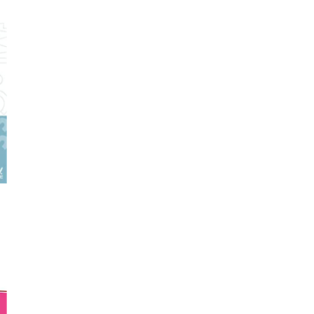
す
か
?