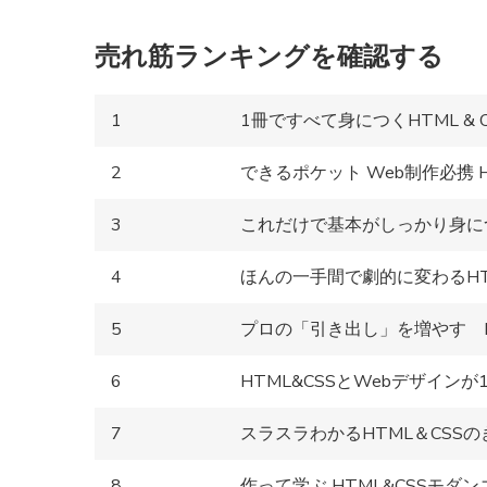
売れ筋ランキングを確認する
1
1冊ですべて身につくHTML &
2
できるポケット Web制作必携 H
3
これだけで基本がしっかり身につく
4
ほんの一手間で劇的に変わるHTM
5
プロの「引き出し」を増やす H
6
HTML&CSSとWebデザイン
7
スラスラわかるHTML＆CSSの
8
作って学ぶ HTML&CSSモダ