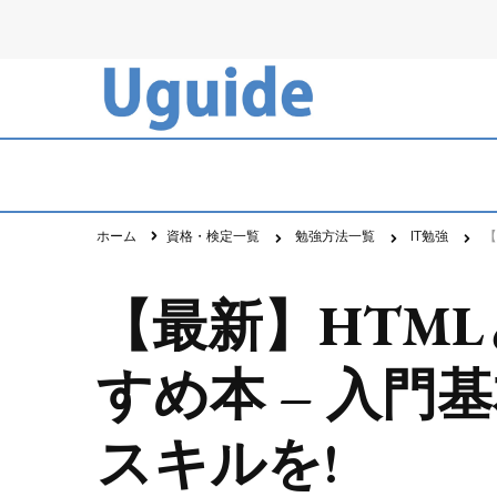
Uguide・ユーガイド
資格・勉強・仕事のポータルサイト
ホーム
資格・検定一覧
勉強方法一覧
IT勉強
【
【最新】HTML
すめ本 – 入門
スキルを!