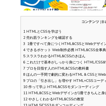
コンテンツ
[
非
1
HTMLとCSSを学ぼう
2
売れ筋ランキングを確認する
3
1冊ですべて身につくHTML&CSSとWebデザイ
4
できるポケット Web制作必携 HTML&CSS全事典
5
スラスラわかるHTML&CSSのきほん
6
これだけで基本がしっかり身につく HTML/CSS
7
プロを目指す人のHTML&CSSの教科書
8
ほんの一手間で劇的に変わるHTML & CSSとW
9
プロの「引き出し」を増やす HTML+CSSコー
10
作って学ぶ HTML&CSSモダンコーディング
11
HTML&CSSとWebデザインが1冊できちんと
12
やさしくわかるHTML&CSSの教室
13
HTML5/CSS3モダンコーディング