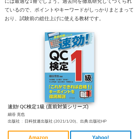
には最適な1冊でしょう。過去問を徹底研究してつくられ
ているので、ポイントやキーワードがしっかりまとまって
おり、試験前の総仕上げに使える教材です。
速効! QC検定1級 (直前対策シリーズ)
細谷 克也
出版社 ‏ : ‎ 日科技連出版社 (2021/1/20)、出典:出版社HP
Amazon
Yahoo!