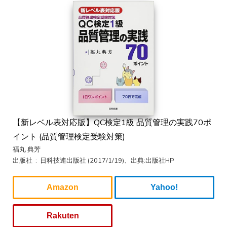
【新レベル表対応版】QC検定1級 品質管理の実践70ポ
イント (品質管理検定受験対策)
福丸 典芳
出版社 ‏ : ‎ 日科技連出版社 (2017/1/19)、出典:出版社HP
Amazon
Yahoo!
Rakuten