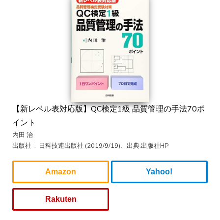
【新レベル表対応版】QC検定1級 品質管理の手法70ポ
イント
内田 治
出版社 ‏ : ‎ 日科技連出版社 (2019/9/19)、出典:出版社HP
Amazon
Yahoo!
Rakuten