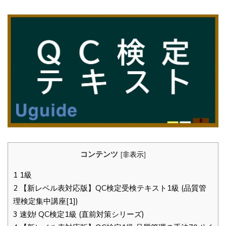
コンテンツ
[
非表示
]
1
1級
2
【新レベル表対応版】QC検定受検テキスト1級 (品質管
理検定集中講座[1])
3
速効! QC検定1級 (直前対策シリーズ)