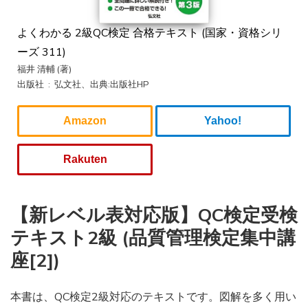
よくわかる 2級QC検定 合格テキスト (国家・資格シリ
ーズ 311)
福井 清輔 (著)
出版社 ‏ : ‎ 弘文社、出典:出版社HP
Amazon
Yahoo!
Rakuten
【新レベル表対応版】QC検定受検
テキスト2級 (品質管理検定集中講
座[2])
本書は、QC検定2級対応のテキストです。図解を多く用い