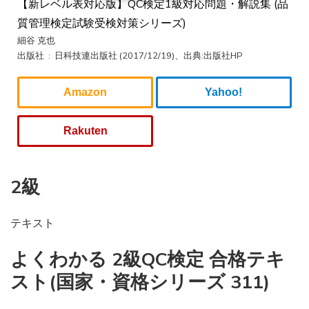
【新レベル表対応版】QC検定1級対応問題・解説集 (品
質管理検定試験受検対策シリーズ)
細谷 克也
出版社 ‏ : ‎ 日科技連出版社 (2017/12/19)、出典:出版社HP
Amazon
Yahoo!
Rakuten
2級
テキスト
よくわかる 2級QC検定 合格テキ
スト(国家・資格シリーズ 311)