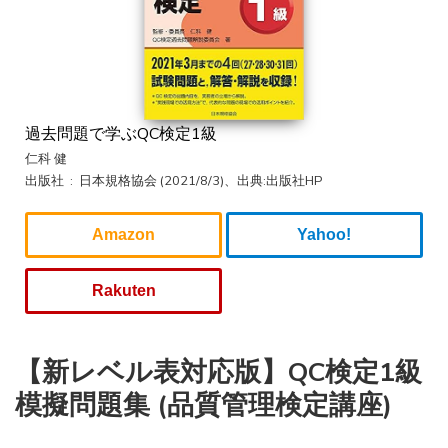
過去問題で学ぶQC検定1級
仁科 健
出版社 ‏ : ‎ 日本規格協会 (2021/8/3)、出典:出版社HP
Amazon
Yahoo!
Rakuten
【新レベル表対応版】QC検定1級
模擬問題集 (品質管理検定講座)