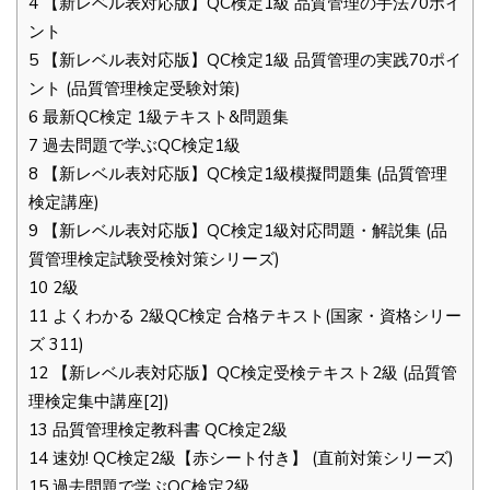
4
【新レベル表対応版】QC検定1級 品質管理の手法70ポイ
ント
5
【新レベル表対応版】QC検定1級 品質管理の実践70ポイ
ント (品質管理検定受験対策)
6
最新QC検定 1級テキスト&問題集
7
過去問題で学ぶQC検定1級
8
【新レベル表対応版】QC検定1級模擬問題集 (品質管理
検定講座)
9
【新レベル表対応版】QC検定1級対応問題・解説集 (品
質管理検定試験受検対策シリーズ)
10
2級
11
よくわかる 2級QC検定 合格テキスト(国家・資格シリー
ズ 311)
12
【新レベル表対応版】QC検定受検テキスト2級 (品質管
理検定集中講座[2])
13
品質管理検定教科書 QC検定2級
14
速効! QC検定2級【赤シート付き】 (直前対策シリーズ)
15
過去問題で学ぶQC検定2級