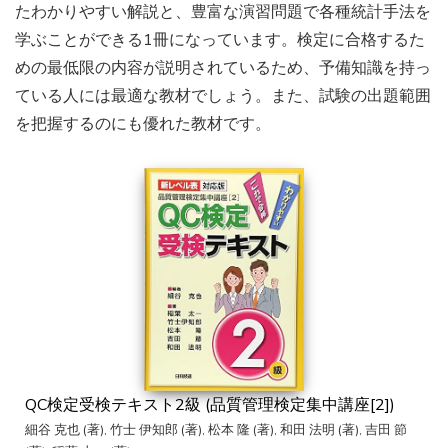
たわかりやすい解説と、豊富な演習問題で各種統計手法を
学ぶことができる1冊になっています。検定に合格するた
めの最低限の内容が説明されているため、予備知識を持っ
ている人には最適な教材でしょう。また、試験の出題範囲
を把握するのにも優れた教材です。
QC検定受検テキスト2級 (品質管理検定集中講座[2])
細谷 克也 (著), 竹士 伊知郎 (著), 松本 隆 (著), 和田 法明 (著), 吉田 節