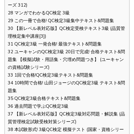
ーズ 312)
28
マンガでわかるQC検定 3級
29
この一冊で合格! QC検定3級集中テキスト&問題集
30
【新レベル表対応版】QC検定受検テキスト3級 (品質管
理検定集中講座[3])
31
QC検定3級 一発合格! 最強テキスト&問題集
32
ユーキャンのQC検定3級 20日で完成! 合格テキスト&問
題集 【模擬試験・用語集・穴埋め問題つき】 (ユーキャン
の資格試験シリーズ)
33
1回で合格!QC検定3級テキスト&問題集
34
10時間で合格! 山田ジョージのQC検定3級 テキスト&問
題集
35
QC検定3級合格テキスト&問題集
36
過去問題で学ぶQC検定3級
37
【新レベル表対応版】QC検定3級対応問題・解説集 (品
質管理検定試験受検対策シリーズ)
38
本試験形式! 3級QC検定 模擬テスト (国家・資格シリー