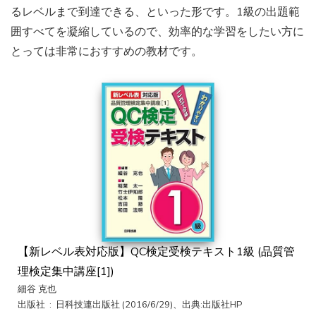
るレベルまで到達できる、といった形です。1級の出題範
囲すべてを凝縮しているので、効率的な学習をしたい方に
とっては非常におすすめの教材です。
【新レベル表対応版】QC検定受検テキスト1級 (品質管
理検定集中講座[1])
細谷 克也
出版社 ‏ : ‎ 日科技連出版社 (2016/6/29)、出典:出版社HP