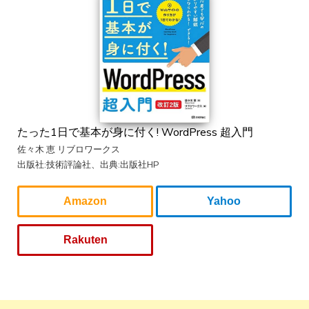
たった1日で基本が身に付く! WordPress 超入門
佐々木 恵 リブロワークス
出版社:技術評論社、出典:出版社HP
Amazon
Yahoo
Rakuten