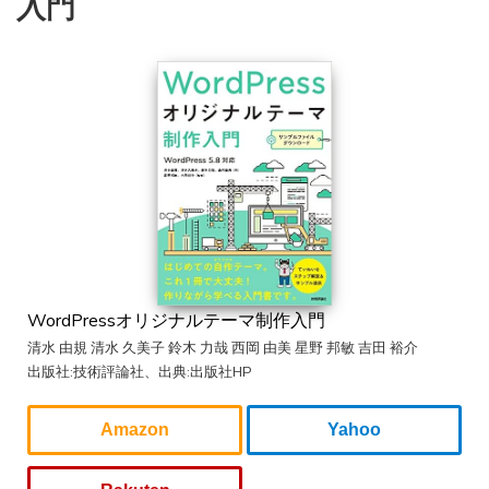
入門
WordPressオリジナルテーマ制作入門
清水 由規 清水 久美子 鈴木 力哉 西岡 由美 星野 邦敏 吉田 裕介
出版社:技術評論社、出典:出版社HP
Amazon
Yahoo