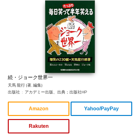
続・ジョーク世界一
天馬 龍行 (著, 編集)
出版社 ‏ : ‎ アカデミー出版、出典；出版社HP
Amazon
Yahoo/PayPay
Rakuten