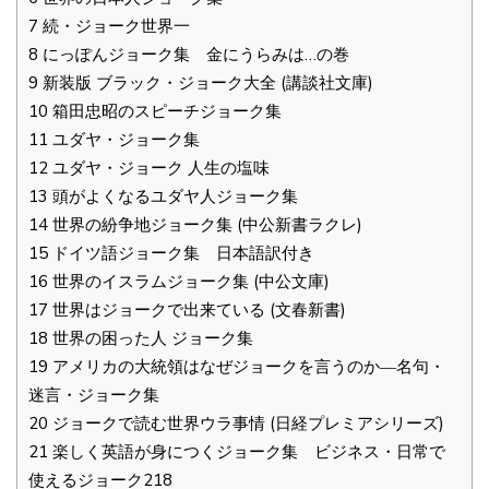
7
続・ジョーク世界一
8
にっぽんジョーク集 金にうらみは…の巻
9
新装版 ブラック・ジョーク大全 (講談社文庫)
10
箱田忠昭のスピーチジョーク集
11
ユダヤ・ジョーク集
12
ユダヤ・ジョーク 人生の塩味
13
頭がよくなるユダヤ人ジョーク集
14
世界の紛争地ジョーク集 (中公新書ラクレ)
15
ドイツ語ジョーク集 日本語訳付き
16
世界のイスラムジョーク集 (中公文庫)
17
世界はジョークで出来ている (文春新書)
18
世界の困った人 ジョーク集
19
アメリカの大統領はなぜジョークを言うのか―名句・
迷言・ジョーク集
20
ジョークで読む世界ウラ事情 (日経プレミアシリーズ)
21
楽しく英語が身につくジョーク集 ビジネス・日常で
使えるジョーク218