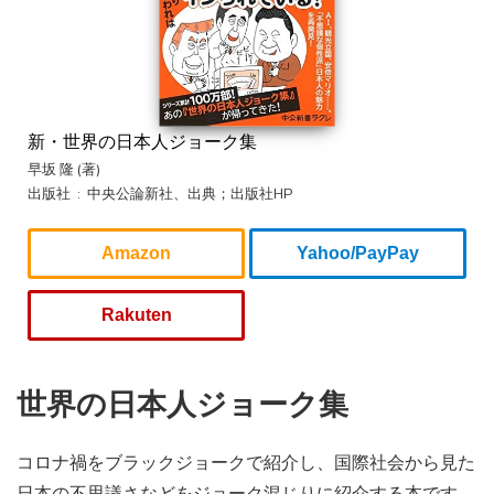
新・世界の日本人ジョーク集
早坂 隆 (著)
出版社 ‏ : ‎ 中央公論新社、出典；出版社HP
Amazon
Yahoo/PayPay
Rakuten
世界の日本人ジョーク集
コロナ禍をブラックジョークで紹介し、国際社会から見た
日本の不思議さなどをジョーク混じりに紹介する本です。