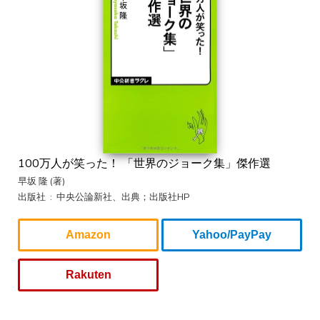
100万人が笑った！ 「世界のジョーク集」傑作選
早坂 隆 (著)
出版社 ‏ : ‎ 中央公論新社、出典；出版社HP
Amazon
Yahoo/PayPay
Rakuten